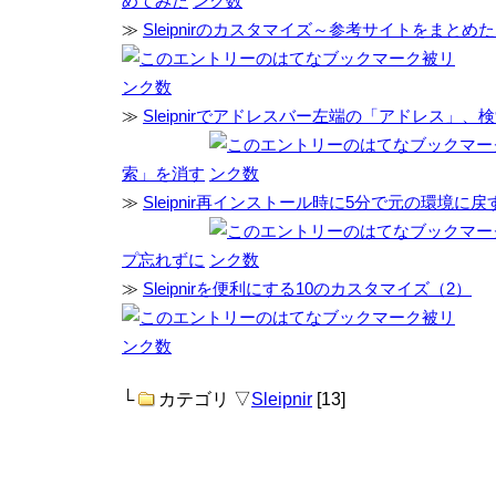
めてみた
≫
Sleipnirのカスタマイズ～参考サイトをまとめ
≫
Sleipnirでアドレスバー左端の「アドレス」
索」を消す
≫
Sleipnir再インストール時に5分で元の環境に
プ忘れずに
≫
Sleipnirを便利にする10のカスタマイズ（2）
└
カテゴリ ▽
Sleipnir
[13]